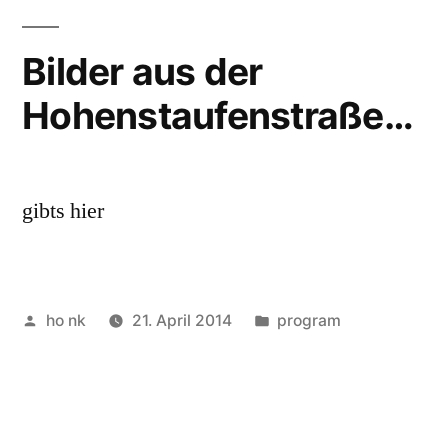
Bilder aus der
Hohenstaufenstraße…
gibts hier
Posted
Posted
ho nk
21. April 2014
program
by
in