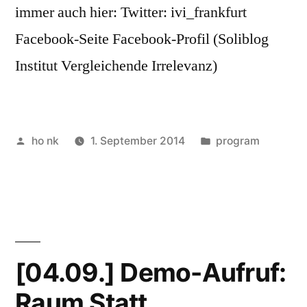
immer auch hier: Twitter: ivi_frankfurt
Facebook-Seite Facebook-Profil (Soliblog
Institut Vergleichende Irrelevanz)
Posted
Posted
ho nk
1. September 2014
program
by
in
[04.09.] Demo-Aufruf:
Raum Statt