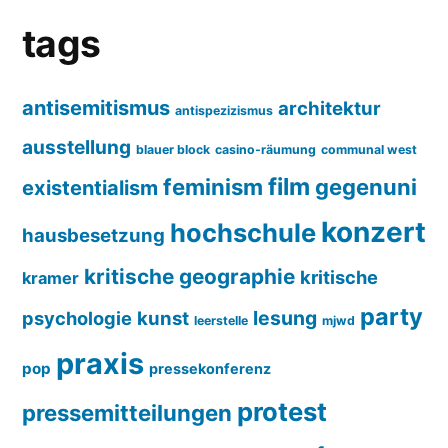
tags
antisemitismus
architektur
antispezizismus
ausstellung
blauer block
casino-räumung
communal west
film
feminism
gegenuni
existentialism
konzert
hochschule
hausbesetzung
kritische geographie
kritische
kramer
party
lesung
psychologie
kunst
leerstelle
mjwd
praxis
pop
pressekonferenz
protest
pressemitteilungen