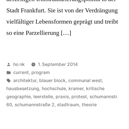
Stadt Frankfurt. Sie ist von der Verdrängung
vielfältiger Lebensformen geprägt und treibt
so eine Parzellierung […]
Posted
ho nk
1. September 2014
by
Posted
current
,
program
in
Tags:
architektur
,
blauer block
,
communal west
,
hausbesetzung
,
hochschule
,
kramer
,
kritische
geographie
,
leerstelle
,
praxis
,
protest
,
schumannstr.
60
,
schumannstraße 2
,
stadtraum
,
theorie