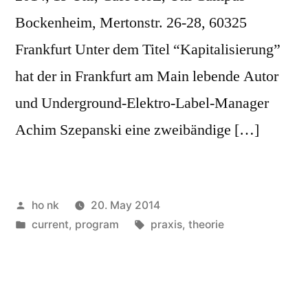
Bockenheim, Mertonstr. 26-28, 60325
Frankfurt Unter dem Titel “Kapitalisierung”
hat der in Frankfurt am Main lebende Autor
und Underground-Elektro-Label-Manager
Achim Szepanski eine zweibändige […]
Posted
ho nk
20. May 2014
by
Posted
Tags:
current
,
program
praxis
,
theorie
in