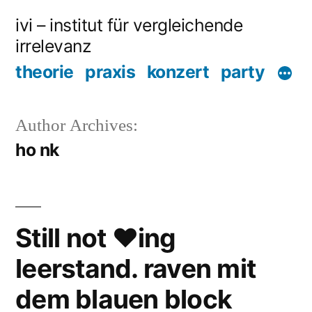
Skip
ivi – institut für vergleichende
to
irrelevanz
content
theorie
praxis
konzert
party
Author Archives:
ho nk
Still not ♥ing
leerstand. raven mit
dem blauen block