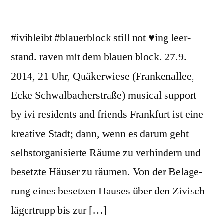
#ivibleibt #blauerblock still not ♥ing leer­
stand. raven mit dem blau­en block. 27.​9.​
2014, 21 Uhr, Quä­ker­wie­se (Fran­ken­al­lee,
Ecke Schwal­ba­cher­stra­ße) mu­si­cal sup­port
by ivi re­si­dents and fri­ends Frank­furt ist eine
krea­ti­ve Stadt; dann, wenn es darum geht
selbst­or­ga­ni­sier­te Räume zu ver­hin­dern und
be­setz­te Häu­ser zu räu­men. Von der Be­la­ge­
rung eines be­set­zen Hau­ses über den Zi­visch­
lä­ger­trupp bis zur […]