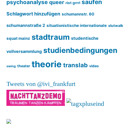
saufen
psychoanalyse
queer
riot grrrl
Schlagwort hinzufügen
schumannstr. 60
schumannstraße 2
situationistische internationale
slutwalk
stadtraum
studentische
squat mainz
studienbedingungen
vollversammlung
theorie
translab
theater
video
swing
Tweets von @ivi_frankfurt