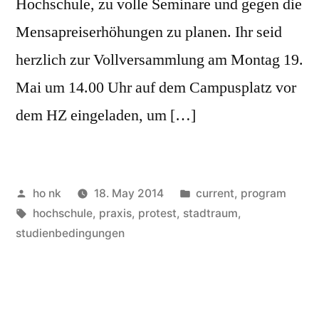
Hochschule, zu volle Seminare und gegen die
Mensapreiserhöhungen zu planen. Ihr seid
herzlich zur Vollversammlung am Montag 19.
Mai um 14.00 Uhr auf dem Campusplatz vor
dem HZ eingeladen, um […]
Posted
Posted
ho nk
18. May 2014
current
,
program
by
Tags:
in
hochschule
,
praxis
,
protest
,
stadtraum
,
studienbedingungen