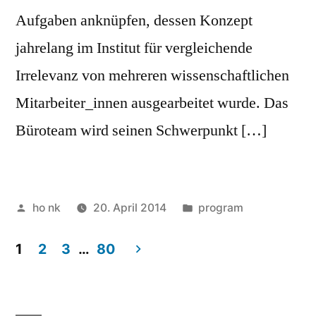
Aufgaben anknüpfen, dessen Konzept
jahrelang im Institut für vergleichende
Irrelevanz von mehreren wissenschaftlichen
Mitarbeiter_innen ausgearbeitet wurde. Das
Büroteam wird seinen Schwerpunkt […]
Posted
Posted
ho nk
20. April 2014
program
by
in
1
2
3
…
80
Posts
navigation