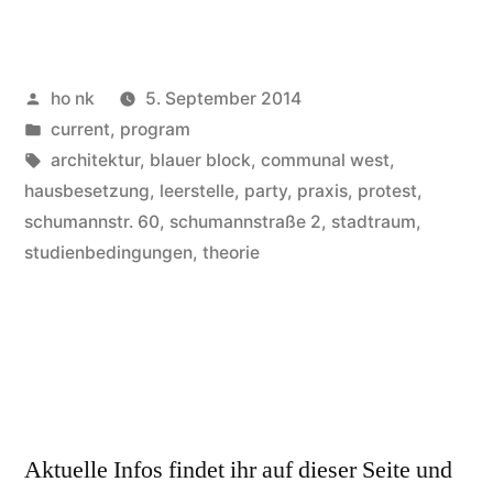
Posted
ho nk
5. September 2014
by
Posted
current
,
program
in
Tags:
architektur
,
blauer block
,
communal west
,
hausbesetzung
,
leerstelle
,
party
,
praxis
,
protest
,
schumannstr. 60
,
schumannstraße 2
,
stadtraum
,
studienbedingungen
,
theorie
Aktuelle Infos findet ihr auf dieser Seite und